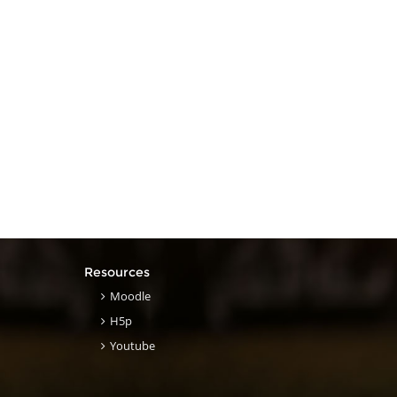
Resources
Moodle
H5p
Youtube