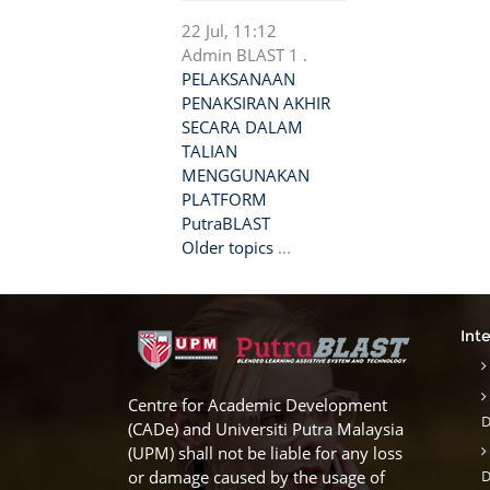
22 Jul, 11:12
Admin BLAST 1 .
PELAKSANAAN
PENAKSIRAN AKHIR
SECARA DALAM
TALIAN
MENGGUNAKAN
PLATFORM
PutraBLAST
Older topics
...
Int
Centre for Academic Development
D
(CADe) and Universiti Putra Malaysia
(UPM) shall not be liable for any loss
or damage caused by the usage of
D