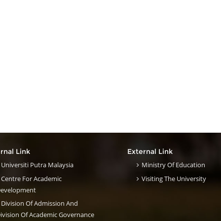
ernal Link
External Link
Universiti Putra Malaysia
Ministry Of Education
Centre For Academic
Visiting The University
evelopment
Division Of Admission And
ivision Of Academic Governance