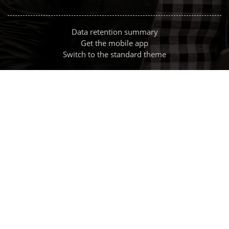
Data retention summary
Get the mobile app
Switch to the standard theme