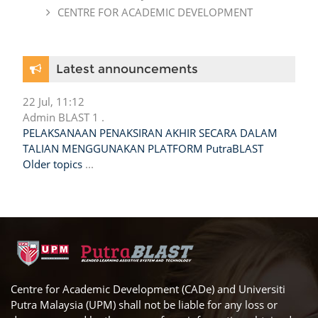
CENTRE FOR ACADEMIC DEVELOPMENT
Skip Latest announcements
Latest announcements
22 Jul, 11:12
Admin BLAST 1 .
PELAKSANAAN PENAKSIRAN AKHIR SECARA DALAM
TALIAN MENGGUNAKAN PLATFORM PutraBLAST
Older topics
...
Centre for Academic Development (CADe) and Universiti
Putra Malaysia (UPM) shall not be liable for any loss or