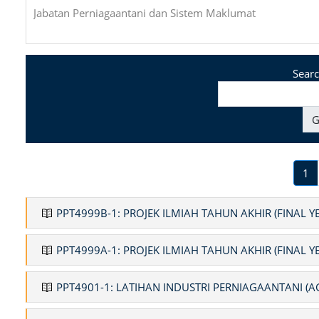
Jabatan Perniagaantani dan Sistem Maklumat
Searc
G
(c
1
PPT4999B-1: PROJEK ILMIAH TAHUN AKHIR (FINAL Y
PPT4999A-1: PROJEK ILMIAH TAHUN AKHIR (FINAL Y
PPT4901-1: LATIHAN INDUSTRI PERNIAGAANTANI (A