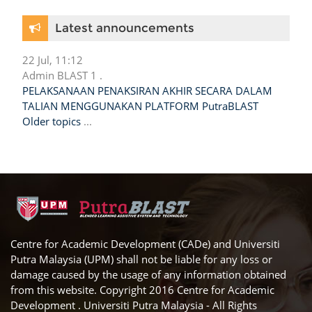
Skip Latest announcements
Latest announcements
22 Jul, 11:12
Admin BLAST 1 .
PELAKSANAAN PENAKSIRAN AKHIR SECARA DALAM
TALIAN MENGGUNAKAN PLATFORM PutraBLAST
Older topics
...
Centre for Academic Development (CADe) and Universiti
Putra Malaysia (UPM) shall not be liable for any loss or
damage caused by the usage of any information obtained
from this website. Copyright 2016 Centre for Academic
Development . Universiti Putra Malaysia - All Rights