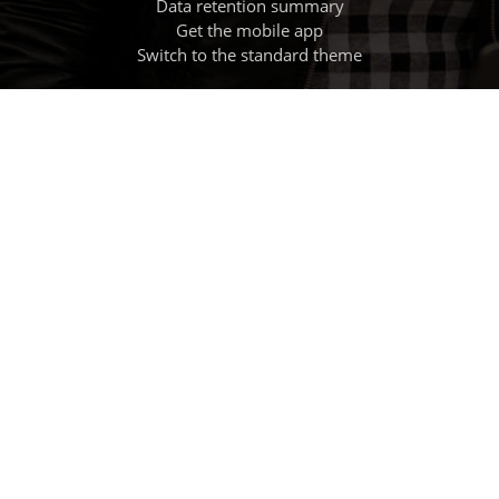
Data retention summary
Get the mobile app
Switch to the standard theme