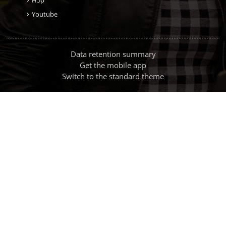
H5p
Youtube
Data retention summary
Get the mobile app
Switch to the standard theme