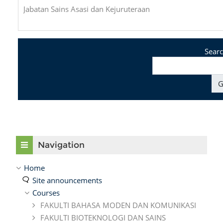
Jabatan Sains Asasi dan Kejuruteraan
Searc
G
Skip Navigation
Navigation
Home
Site announcements
Courses
FAKULTI BAHASA MODEN DAN KOMUNIKASI
FAKULTI BIOTEKNOLOGI DAN SAINS