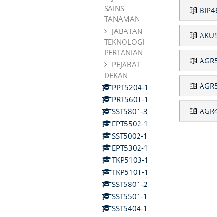
SAINS
BIP4
TANAMAN
JABATAN
AKU5
TEKNOLOGI
PERTANIAN
AGR5
PEJABAT
DEKAN
AGR5
PPT5204-1
PRT5601-1
AGR4
SST5801-3
EPT5502-1
SST5002-1
EPT5302-1
TKP5103-1
TKP5101-1
SST5801-2
SST5501-1
SST5404-1